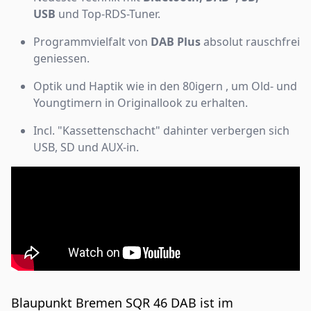
USB
und Top-RDS-Tuner.
Programmvielfalt von
DAB Plus
absolut rauschfrei
geniessen.
Optik und Haptik wie in den 80igern , um Old- und
Youngtimern in Originallook zu erhalten.
Incl. "Kassettenschacht" dahinter verbergen sich
USB, SD und AUX-in.
Blaupunkt Bremen SQR 46 DAB ist im