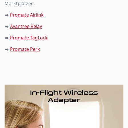
Marktplätzen.
➡️
Promate Airlink
➡️
Avantree Relay
➡️
Promate TagLock
➡️
Promate Perk